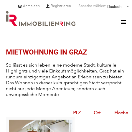
Anmelden
Registrieren
Sprache wählen:
HOME
MIETWOHNUNG IN GRAZ
IMMOBILIEN
So lässt es sich leben: eine moderne Stadt, kulturelle
Highlights und viele Einkaufsmöglichkeiten. Graz hat ein
MAKLER:INNEN
rundum einzigartiges Angebot an Erlebnissen zu bieten.
Das Wohnen in dieser kulturprächtigen Stadt verspricht
ÜBER UNS
nicht nur jede Menge Abenteuer, sondern auch
unvergessliche Momente.
SERVICE
PLZ
Ort
Fläche
PRESSE