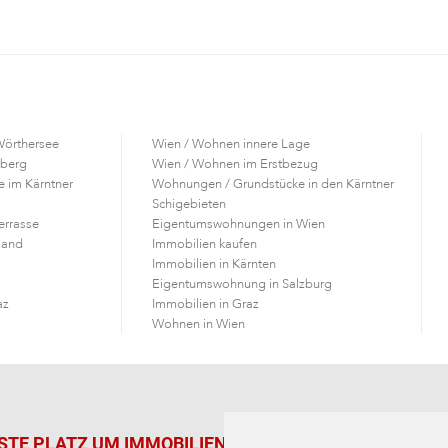
Wörthersee
Wien / Wohnen innere Lage
lberg
Wien / Wohnen im Erstbezug
 im Kärntner
Wohnungen / Grundstücke in den Kärntner
Schigebieten
errasse
Eigentumswohnungen in Wien
land
Immobilien kaufen
Immobilien in Kärnten
Eigentumswohnung in Salzburg
az
Immobilien in Graz
Wohnen in Wien
ESTE PLATZ UM
IMMOBILIEN ZU SUCHEN