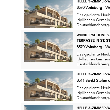
HELLE 3-ZIMMER-W
8570
Voitsberg
-
W
Das geplante Neuba
idyllischen Gemeind
Deutschlandsberg, 
Hügellandschaft der
WUNDERSCHÖNE 2
TERRASSE IN ST. S
8570
Voitsberg
-
W
Das geplante Neuba
idyllischen Gemeind
Deutschlandsberg, 
Hügellandschaft der
HELLE 3-ZIMMER-W
8511
Sankt Stefan 
Das geplante Neuba
idyllischen Gemeind
Deutschlandsberg, 
Hügellandschaft der
HELLE 3-ZIMMER-W