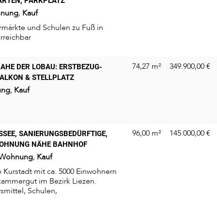
TEN, PARKPLATZ
nung
,
Kauf
rmärkte und Schulen zu Fuß in
rreichbar
74,27 m²
349.900,00
€
AHE DER LOBAU: ERSTBEZUG-
ALKON & STELLPLATZ
ung
,
Kauf
96,00 m²
145.000,00
€
SSEE, SANIERUNGSBEDÜRFTIGE,
WOHNUNG NÄHE BAHNHOF
Wohnung
,
Kauf
e Kurstadt mit ca. 5000 Einwohnern
zkammergut im Bezirk Liezen.
smittel, Schulen,
ungen, Ärzte...