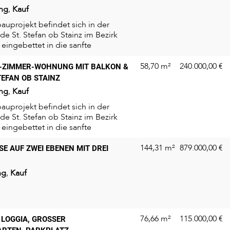
ng
,
Kauf
uprojekt befindet sich in der
e St. Stefan ob Stainz im Bezirk
eingebettet in die sanfte
...
58,70 m²
240.000,00
€
-ZIMMER-WOHNUNG MIT BALKON &
TEFAN OB STAINZ
ng
,
Kauf
uprojekt befindet sich in der
e St. Stefan ob Stainz im Bezirk
eingebettet in die sanfte
...
144,31 m²
879.000,00
€
E AUF ZWEI EBENEN MIT DREI
N
ng
,
Kauf
76,66 m²
115.000,00
€
OGGIA, GROSSER GE