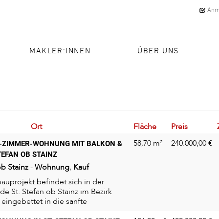
Anm
MAKLER:INNEN
ÜBER UNS
Ort
Fläche
Preis
58,70 m²
240.000,00
€
-ZIMMER-WOHNUNG MIT BALKON &
TEFAN OB STAINZ
ob Stainz
-
Wohnung
,
Kauf
uprojekt befindet sich in der
e St. Stefan ob Stainz im Bezirk
eingebettet in die sanfte
...