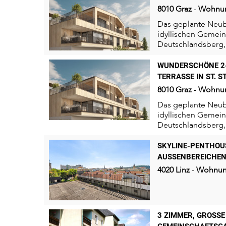
8010
Graz
-
Wohnu
Das geplante Neuba
idyllischen Gemeind
Deutschlandsberg, 
Hügellandschaft der
WUNDERSCHÖNE 2
TERRASSE IN ST. S
8010
Graz
-
Wohnu
Das geplante Neuba
idyllischen Gemeind
Deutschlandsberg, 
Hügellandschaft der
SKYLINE-PENTHOUS
AUSSENBEREICHE
4020
Linz
-
Wohnu
3 ZIMMER, GROSSE L