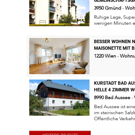
MEINSCHAFTSGAR
3950
Gmünd
-
Woh
Ruhige Lage, Supe
wenigen Minuten e
BESSER WOHNEN N
MAISONETTE MIT B
1220
Wien
-
Wohn
KURSTADT BAD AU
HELLE 4 ZIMMER 
8990
Bad Aussee
-
Bad Aussee ist ein
im steirischen Sal
Öffentliche Verkehr
Betreuungseinricht