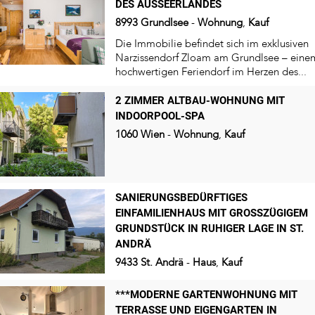
DES AUSSEERLANDES
8993
Grundlsee
-
Wohnung
,
Kauf
Die Immobilie befindet sich im exklusiven
Narzissendorf Zloam am Grundlsee – eine
hochwertigen Feriendorf im Herzen des...
2 ZIMMER ALTBAU-WOHNUNG MIT
INDOORPOOL-SPA
1060
Wien
-
Wohnung
,
Kauf
SANIERUNGSBEDÜRFTIGES
EINFAMILIENHAUS MIT GROSSZÜGIGEM G
RUNDSTÜCK IN RUHIGER LAGE IN ST. A
NDRÄ
9433
St. Andrä
-
Haus
,
Kauf
***MODERNE GARTENWOHNUNG MIT
TERRASSE UND EIGENGARTEN IN