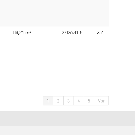
88,21 m²
2.026,41
€
3 Zi.
1
2
3
4
5
Vor