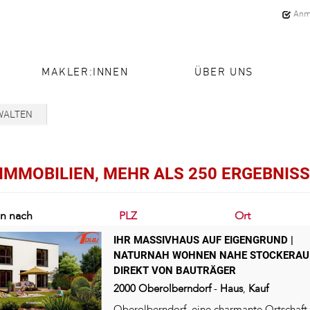
Anm
MAKLER:INNEN
ÜBER UNS
WALTEN
 IMMOBILIEN, MEHR ALS 250 ERGEBNIS
en nach
PLZ
Ort
IHR MASSIVHAUS AUF EIGENGRUND |
NATURNAH WOHNEN NAHE STOCKERAU
DIREKT VON BAUTRÄGER
2000
Oberolberndorf
-
Haus
,
Kauf
Oberolberndorf, eine charmante Ortschaft