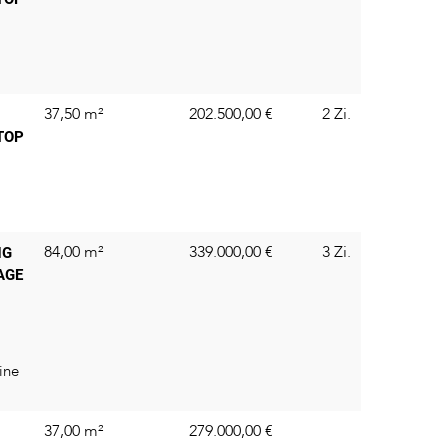
37,50 m²
202.500,00
€
2 Zi.
TOP
84,00 m²
339.000,00
€
3 Zi.
NG
AGE
ine
.
37,00 m²
279.000,00
€