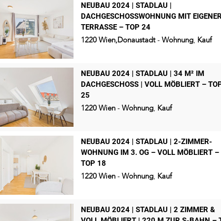
NEUBAU 2024 | STADLAU |
DACHGESCHOSSWOHNUNG MIT EIGENE
TERRASSE – TOP 24
1220
Wien,Donaustadt
-
Wohnung
,
Kauf
NEUBAU 2024 | STADLAU | 34 M² IM
DACHGESCHOSS | VOLL MÖBLIERT – TO
25
1220
Wien
-
Wohnung
,
Kauf
NEUBAU 2024 | STADLAU | 2-ZIMMER-
WOHNUNG IM 3. OG – VOLL MÖBLIERT –
TOP 18
1220
Wien
-
Wohnung
,
Kauf
NEUBAU 2024 | STADLAU | 2 ZIMMER &
VOLL MÖBLIERT | 220 M ZUR S-BAHN – 