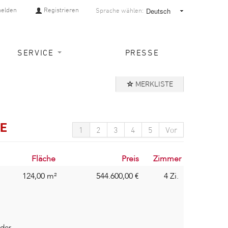
elden
Registrieren
Sprache wählen:
SERVICE
PRESSE
MERKLISTE
SE
1
2
3
4
5
Vor
Fläche
Preis
Zimmer
124,00 m²
544.600,00
€
4 Zi.
 der