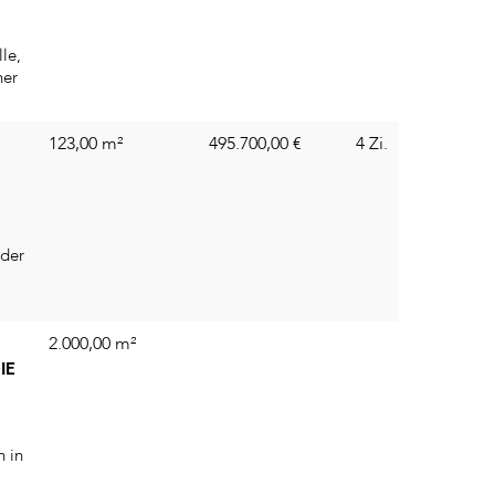
le,
ner
123,00 m²
495.700,00
€
4 Zi.
 der
2.000,00 m²
IE
h in