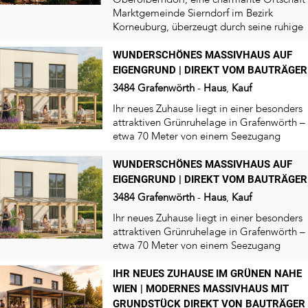
Marktgemeinde Sierndorf im Bezirk
Korneuburg, überzeugt durch seine ruhige
Lage inmitten der...
WUNDERSCHÖNES MASSIVHAUS AUF
EIGENGRUND | DIREKT VOM BAUTRÄGER
3484
Grafenwörth
-
Haus
,
Kauf
Ihr neues Zuhause liegt in einer besonders
attraktiven Grünruhelage in Grafenwörth –
etwa 70 Meter von einem Seezugang
entfernt...
WUNDERSCHÖNES MASSIVHAUS AUF
EIGENGRUND | DIREKT VOM BAUTRÄGER
3484
Grafenwörth
-
Haus
,
Kauf
Ihr neues Zuhause liegt in einer besonders
attraktiven Grünruhelage in Grafenwörth –
etwa 70 Meter von einem Seezugang
entfernt...
IHR NEUES ZUHAUSE IM GRÜNEN NAHE
WIEN | MODERNES MASSIVHAUS MIT
GRUNDSTÜCK DIREKT VON BAUTRÄGER