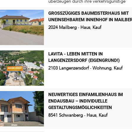
überzeugen durch ihre verkehrsgünstige
Lage...
GROSSZÜGIGES BAUMEISTERHAUS MIT U
NEINSEHBAREM INNENHOF IN MAILBE
2024
Mailberg
-
Haus
,
Kauf
LAVITA - LEBEN MITTEN IN
LANGENZERSDORF (EIGENGRUND!)
2103
Langenzersdorf
-
Wohnung
,
Kauf
NEUWERTIGES EINFAMILIENHAUS IM
ENDAUSBAU – INDIVIDUELLE
GESTALTUNGSMÖGLICHKEITEN
8541
Schwanberg
-
Haus
,
Kauf