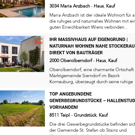
3034
Maria Anzbach
-
Haus
,
Kauf
Maria Anzbach ist der ideale Wohnort für al
die ruhiges und naturnahes Wohnen mit ei
guten Erreichbarkeit Wiens verbinden...
IHR MASSIVHAUS AUF EIGENGRUND |
NATURNAH WOHNEN NAHE STOCKERAU
DIREKT VON BAUTRÄGER
2000
Oberolberndorf
-
Haus
,
Kauf
Oberolberndorf, eine charmante Ortschaft
Marktgemeinde Sierndorf im Bezirk
Korneuburg, überzeugt durch seine ruhige
Lage inmitten der...
TOP ANGEBUNDENE
GEWERBEGRUNDSTÜCKE – HALLENSTUD
VORHANDEN!
8511
Teipl
-
Grundstück
,
Kauf
Die drei Gewerbegrundstücke befinden sic
der Gemeinde St. Stefan ob Stainz und