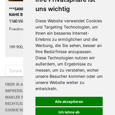
uns wichtig
***SANIERUNGSBEDÜRFTIGE 2,5 ZIMMER-WOHNUNG
NAHE BRUNNENMARKT***
Diese Website verwendet Cookies
1160
Wien
-
Wohnung
,
Kauf
und Targeting Technologien, um
Friedmanngasse
Ihnen ein besseres Internet-
Erlebnis zu ermöglichen und die
Werbung, die Sie sehen, besser an
189.900,00 € | 60,00 m² | 2,50 Zi.
Ihre Bedürfnisse anzupassen.
Diese Technologien nutzen wir
außerdem, um Ergebnisse zu
messen, um zu verstehen, woher
Zurück
1
2
3
4
5
Vor
unsere Besucher kommen oder um
unsere Website weiter zu
ÜBER iR.AT
entwickeln.
IMPRESSUM
MAKLER FINDEN
Alle akzeptieren
RECHTLICHE HINWEISE / AGB
COOKIE RICHTLINIE
Ich lehne ab