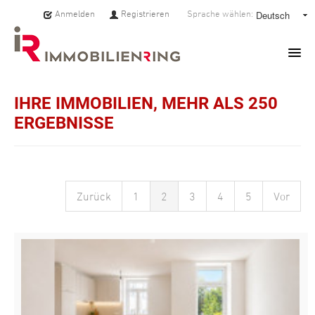
Anmelden
Registrieren
Sprache wählen:
HOME
IHRE IMMOBILIEN, MEHR ALS 250
ERGEBNISSE
IMMOBILIEN
MAKLER:INNEN
Zurück
1
2
3
4
5
Vor
ÜBER UNS
SERVICE
PRESSE