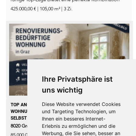
aus Privatsphäre, Natur...
425.000,00 € | 105,00 m² | 3 Zi.
Ihre Privatsphäre ist
uns wichtig
Diese Website verwendet Cookies
TOP ANGEBOT FÜR HANDWERKER - 30M2 EG
und Targeting Technologien, um
WOHNUNG MIT KLEINEM GARTEN - SEHR GUTE LAGE -
SELBST RENOVIEREN UND GELD SPAREN!
Ihnen ein besseres Internet-
8020
Graz
-
Wohnung
,
Kauf
Erlebnis zu ermöglichen und die
Werbung, die Sie sehen, besser an
85.000,00 € | 30,00 m² | 1 Zi.