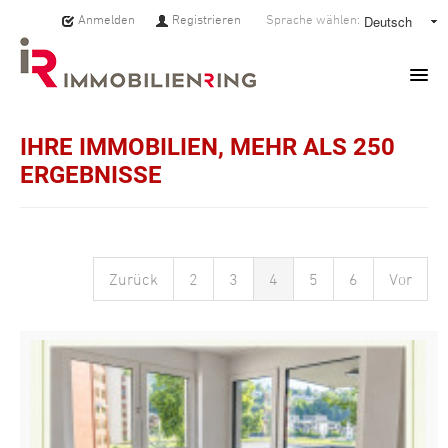
Anmelden
Registrieren
Sprache wählen:
HOME
IHRE IMMOBILIEN, MEHR ALS 250
ERGEBNISSE
IMMOBILIEN
MAKLER:INNEN
Zurück
2
3
4
5
6
Vor
ÜBER UNS
SERVICE
PRESSE