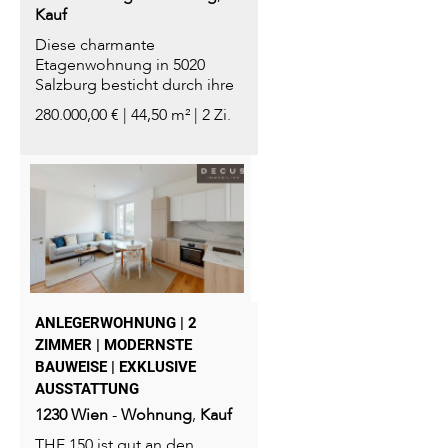
Kauf
Diese charmante
Etagenwohnung in 5020
Salzburg besticht durch ihre
ideale Ost-Ausrichtung und
280.000,00 € | 44,50 m² | 2 Zi.
die...
ANLEGERWOHNUNG | 2
ZIMMER | MODERNSTE
BAUWEISE | EXKLUSIVE
AUSSTATTUNG
1230
Wien
-
Wohnung
,
Kauf
THE 150 ist gut an den