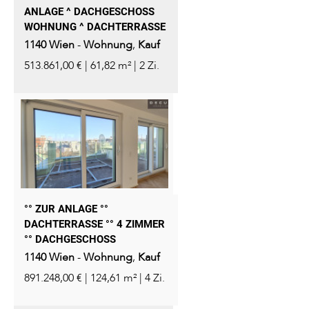
ANLAGE ^ DACHGESCHOSS
WOHNUNG ^ DACHTERRASSE
1140
Wien
-
Wohnung
,
Kauf
513.861,00 € | 61,82 m² | 2 Zi.
°° ZUR ANLAGE °°
DACHTERRASSE °° 4 ZIMMER
°° DACHGESCHOSS
1140
Wien
-
Wohnung
,
Kauf
891.248,00 € | 124,61 m² | 4 Zi.