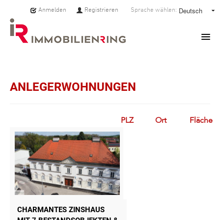
Anmelden
Registrieren
Sprache wählen:
HOME
ANLEGERWOHNUNGEN
IMMOBILIEN
MAKLER:INNEN
PLZ
Ort
Fläche
ÜBER UNS
SERVICE
PRESSE
CHARMANTES ZINSHAUS