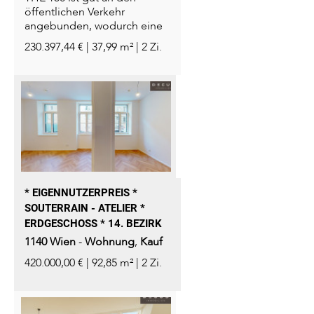
öffentlichen Verkehr
angebunden, wodurch eine
bequeme Erreichbarkeit
230.397,44 € | 37,99 m² | 2 Zi.
des...
* EIGENNUTZERPREIS *
SOUTERRAIN - ATELIER *
ERDGESCHOSS * 14. BEZIRK
1140
Wien
-
Wohnung
,
Kauf
420.000,00 € | 92,85 m² | 2 Zi.