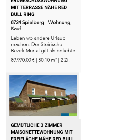
ERDGESCHOSSWOHNUNG M
IT TERRASSE NÄHE RED B
ULL RING
8724
Spielberg
-
Wohnung
,
Kauf
Leben wo andere Urlaub
machen. Der Steirische
Bezirk Murtal gilt als beliebte
Urlaubsregion im...
89.970,00 € | 50,10 m² | 2 Zi.
GEMÜTLICHE 3 ZIMMER
MAISONETTEWOHNUNG MIT
FREIFLÄCHE NÄHE RED BULL