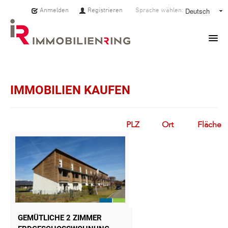
Anmelden
Registrieren
Sprache wählen:
HOME
IMMOBILIEN KAUFEN
IMMOBILIEN
MAKLER:INNEN
PLZ
Ort
Fläche
ÜBER UNS
SERVICE
PRESSE
GEMÜTLICHE 2 ZIMMER