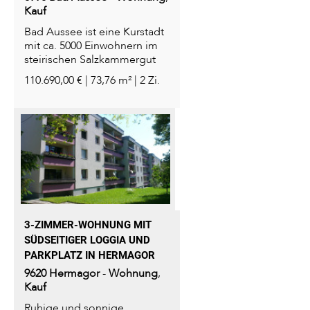
Kauf
Bad Aussee ist eine Kurstadt
mit ca. 5000 Einwohnern im
steirischen Salzkammergut
im...
110.690,00 € | 73,76 m² | 2 Zi.
3-ZIMMER-WOHNUNG MIT
SÜDSEITIGER LOGGIA UND
PARKPLATZ IN HERMAGOR
9620
Hermagor
-
Wohnung
,
Kauf
Ruhige und sonnige