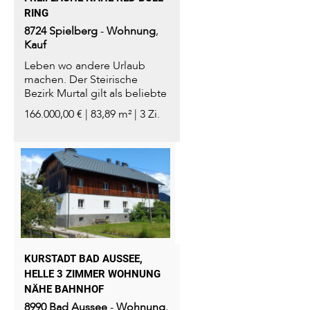
RING
8724
Spielberg
-
Wohnung
,
Kauf
Leben wo andere Urlaub
machen. Der Steirische
Bezirk Murtal gilt als beliebte
Urlaubsregion im...
166.000,00 € | 83,89 m² | 3 Zi.
KURSTADT BAD AUSSEE,
HELLE 3 ZIMMER WOHNUNG
NÄHE BAHNHOF
8990
Bad Aussee
-
Wohnung
,