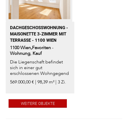
DACHGESCHOSSWOHNUNG - M
AISONETTE 3-ZIMMER MIT T
ERRASSE - 1100 WIEN
1100
Wien,Favoriten
-
Wohnung
,
Kauf
Die Liegenschaft befindet
sich in einer gut
erschlossenen Wohngegend
des 10. Bezirks...
569.000,00 € | 98,39 m² | 3 Zi.
WEITERE OBJEKTE