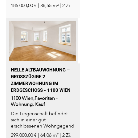
des 10. Bezirks...
185.000,00 € | 38,55 m² | 2 Zi.
HELLE ALTBAUWOHNUNG –
GROSSZÜGIGE 2-Z
IMMERWOHNUNG IM E
RDGESCHOSS - 1100 WIEN
1100
Wien,Favoriten
-
Wohnung
,
Kauf
Die Liegenschaft befindet
sich in einer gut
erschlossenen Wohngegend
des 10. Bezirks...
299.000,00 € | 64,06 m² | 2 Zi.