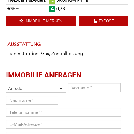
Heizwärmebedarf:
C
59,00 kWh/m²a
fGEE:
A
0,73
IMMOBILIE MERKEN
EXPOSÉ
AUSSTATTUNG
Laminatboden, Gas, Zentralheizung
IMMOBILIE ANFRAGEN