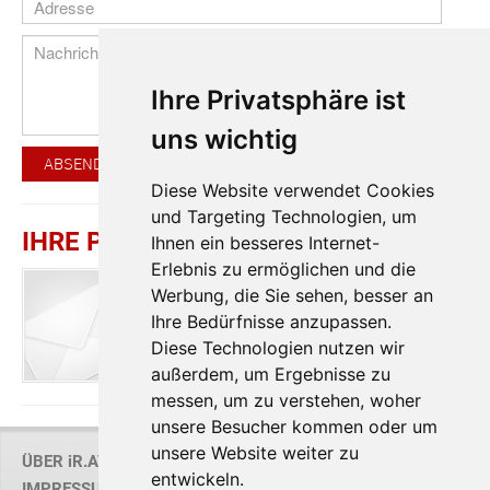
Ihre Privatsphäre ist
uns wichtig
ABSENDEN
Diese Website verwendet Cookies
und Targeting Technologien, um
IHRE PERSÖNLICHE BERATUNG
Ihnen ein besseres Internet-
Erlebnis zu ermöglichen und die
Mag. Thomas G.
Frey
Werbung, die Sie sehen, besser an
[frey|flaeche] - Thomas Frey Immobilien
Ihre Bedürfnisse anzupassen.
T
+43 1 997 23 24
Diese Technologien nutzen wir
außerdem, um Ergebnisse zu
messen, um zu verstehen, woher
unsere Besucher kommen oder um
unsere Website weiter zu
ÜBER iR.AT
entwickeln.
IMPRESSUM