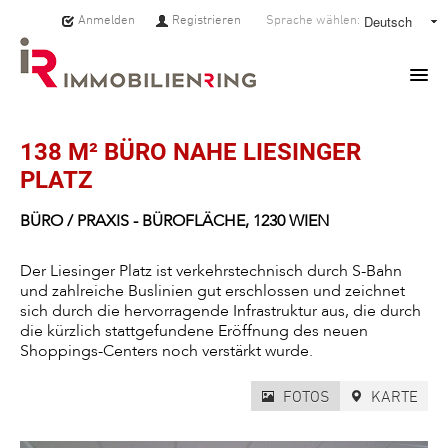
Anmelden
Registrieren
Sprache wählen:
HOME
138 M² BÜRO NAHE LIESINGER
PLATZ
IMMOBILIEN
BÜRO / PRAXIS
- BÜROFLÄCHE,
1230
WIEN
MAKLER:INNEN
Der Liesinger Platz ist verkehrstechnisch durch S-Bahn
und zahlreiche Buslinien gut erschlossen und zeichnet
ÜBER UNS
sich durch die hervorragende Infrastruktur aus, die durch
die kürzlich stattgefundene Eröffnung des neuen
SERVICE
Shoppings-Centers noch verstärkt wurde.
FOTOS
KARTE
PRESSE