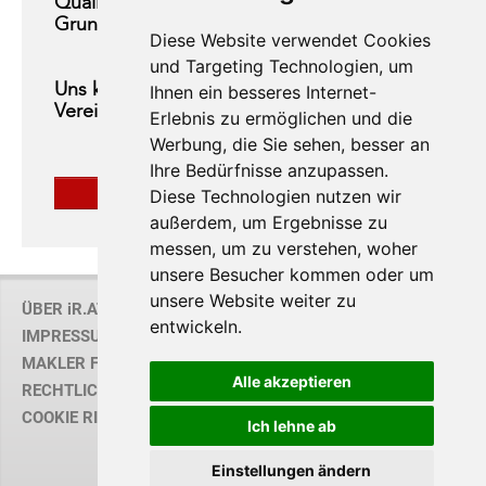
Qualität und Transparenz sind unser
Grundsatz
Diese Website verwendet Cookies
und Targeting Technologien, um
Uns können Sie vertrauen, unsere
Ihnen ein besseres Internet-
Vereinigung gibt es bereits seit 1995
Erlebnis zu ermöglichen und die
Werbung, die Sie sehen, besser an
Ihre Bedürfnisse anzupassen.
MEHR ERFAHREN
Diese Technologien nutzen wir
außerdem, um Ergebnisse zu
messen, um zu verstehen, woher
unsere Besucher kommen oder um
unsere Website weiter zu
ÜBER iR.AT
entwickeln.
IMPRESSUM
MAKLER FINDEN
Alle akzeptieren
RECHTLICHE HINWEISE / AGB
COOKIE RICHTLINIE
Ich lehne ab
Einstellungen ändern