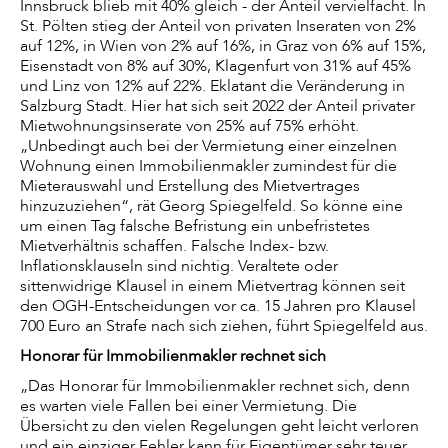
Innsbruck blieb mit 40% gleich - der Anteil vervielfacht. In
St. Pölten stieg der Anteil von privaten Inseraten von 2%
auf 12%, in Wien von 2% auf 16%, in Graz von 6% auf 15%,
Eisenstadt von 8% auf 30%, Klagenfurt von 31% auf 45%
und Linz von 12% auf 22%. Eklatant die Veränderung in
Salzburg Stadt. Hier hat sich seit 2022 der Anteil privater
Mietwohnungsinserate von 25% auf 75% erhöht.
„Unbedingt auch bei der Vermietung einer einzelnen
Wohnung einen Immobilienmakler zumindest für die
Mieterauswahl und Erstellung des Mietvertrages
hinzuzuziehen“, rät Georg Spiegelfeld. So könne eine
um einen Tag falsche Befristung ein unbefristetes
Mietverhältnis schaffen. Falsche Index- bzw.
Inflationsklauseln sind nichtig. Veraltete oder
sittenwidrige Klausel in einem Mietvertrag können seit
den OGH-Entscheidungen vor ca. 15 Jahren pro Klausel
700 Euro an Strafe nach sich ziehen, führt Spiegelfeld aus.
Honorar für Immobilienmakler rechnet sich
„Das Honorar für Immobilienmakler rechnet sich, denn
es warten viele Fallen bei einer Vermietung. Die
Übersicht zu den vielen Regelungen geht leicht verloren
und ein einziger Fehler kann für Eigentümer sehr teuer