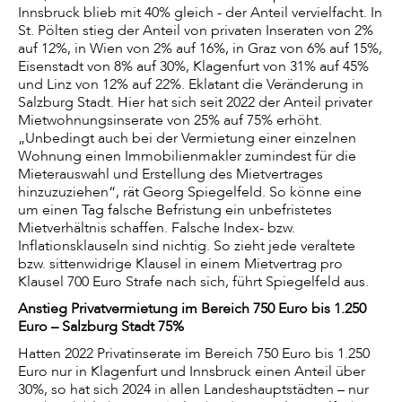
Innsbruck blieb mit 40% gleich - der Anteil vervielfacht. In
St. Pölten stieg der Anteil von privaten Inseraten von 2%
auf 12%, in Wien von 2% auf 16%, in Graz von 6% auf 15%,
Eisenstadt von 8% auf 30%, Klagenfurt von 31% auf 45%
und Linz von 12% auf 22%. Eklatant die Veränderung in
Salzburg Stadt. Hier hat sich seit 2022 der Anteil privater
Mietwohnungsinserate von 25% auf 75% erhöht.
„Unbedingt auch bei der Vermietung einer einzelnen
Wohnung einen Immobilienmakler zumindest für die
Mieterauswahl und Erstellung des Mietvertrages
hinzuzuziehen“, rät Georg Spiegelfeld. So könne eine
um einen Tag falsche Befristung ein unbefristetes
Mietverhältnis schaffen. Falsche Index- bzw.
Inflationsklauseln sind nichtig. So zieht jede veraltete
bzw. sittenwidrige Klausel in einem Mietvertrag pro
Klausel 700 Euro Strafe nach sich, führt Spiegelfeld aus.
Anstieg Privatvermietung
im Bereich
750 Euro bis 1.250
Euro – Salzburg Stadt 75%
Hatten 2022 Privatinserate im Bereich 750 Euro bis 1.250
Euro nur in Klagenfurt und Innsbruck einen Anteil über
30%, so hat sich 2024 in allen Landeshauptstädten – nur