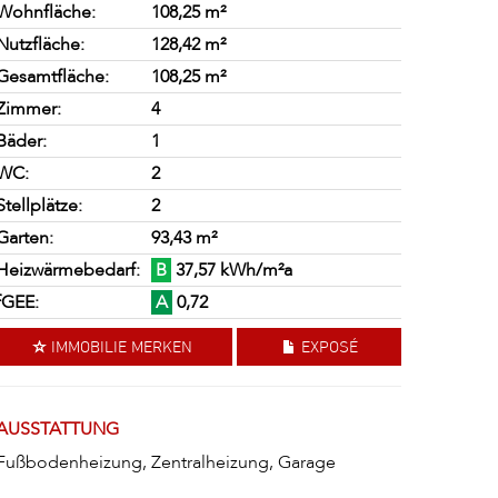
Wohnfläche:
108,25 m²
Nutzfläche:
128,42 m²
Gesamtfläche:
108,25 m²
Zimmer:
4
Bäder:
1
WC:
2
Stellplätze:
2
Garten:
93,43 m²
Heizwärmebedarf:
B
37,57 kWh/m²a
fGEE:
A
0,72
IMMOBILIE MERKEN
EXPOSÉ
AUSSTATTUNG
Fußbodenheizung, Zentralheizung, Garage