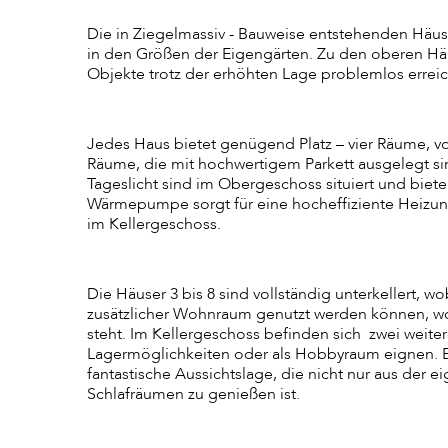
Die in Ziegelmassiv - Bauweise entstehenden Häus
in den Größen der Eigengärten. Zu den oberen Häus
Objekte trotz der erhöhten Lage problemlos errei
Jedes Haus bietet genügend Platz – vier Räume, v
Räume, die mit hochwertigem Parkett ausgelegt si
Tageslicht sind im Obergeschoss situiert und biet
Wärmepumpe sorgt für eine hocheffiziente Heizung
im Kellergeschoss.
Die Häuser 3 bis 8 sind vollständig unterkellert, w
zusätzlicher Wohnraum genutzt werden können, wod
steht. Im Kellergeschoss befinden sich zwei weitere
Lagermöglichkeiten oder als Hobbyraum eignen. Ei
fantastische Aussichtslage, die nicht nur aus der
Schlafräumen zu genießen ist.