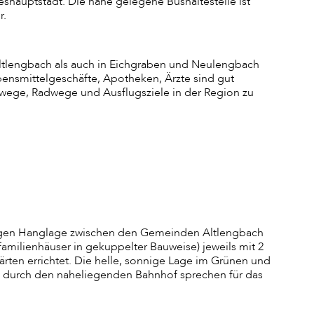
eshauptstadt. Die nahe gelegene Bushaltestelle ist
r.
Altlengbach als auch in Eichgraben und Neulengbach
ensmittelgeschäfte, Apotheken, Ärzte sind gut
erwege, Radwege und Ausflugsziele in der Region zu
nnigen Hanglage zwischen den Gemeinden Altlengbach
amilienhäuser in gekuppelter Bauweise) jeweils mit 2
ten errichtet. Die helle, sonnige Lage im Grünen und
g durch den naheliegenden Bahnhof sprechen für das