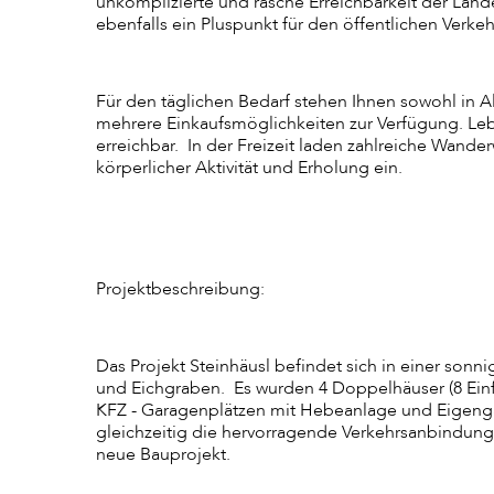
unkomplizierte und rasche Erreichbarkeit der Land
ebenfalls ein Pluspunkt für den öffentlichen Verkeh
Für den täglichen Bedarf stehen Ihnen sowohl in 
mehrere Einkaufsmöglichkeiten zur Verfügung. Leb
erreichbar. In der Freizeit laden zahlreiche Wand
körperlicher Aktivität und Erholung ein.
Projektbeschreibung:
Das Projekt Steinhäusl befindet sich in einer so
und Eichgraben. Es wurden 4 Doppelhäuser (8 Einf
KFZ - Garagenplätzen mit Hebeanlage und Eigengär
gleichzeitig die hervorragende Verkehrsanbindun
neue Bauprojekt.