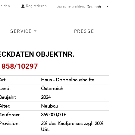
elden
Registrieren
Sprache wählen:
SERVICE
PRESSE
ECKDATEN OBJEKTNR.
1858/10297
Art:
Haus - Doppelhaushälfte
Land:
Österreich
Baujahr:
2024
Alter:
Neubau
Kaufpreis:
369.000,00
€
Provision:
3% des Kaufpreises zzgl. 20%
USt.