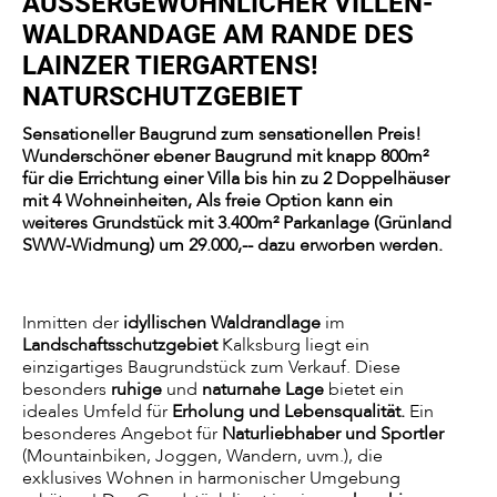
USSERGEWÖHNLICHER VILLEN-WA
LDRANDAGE AM RANDE DES LA
INZER TIERGARTENS! NA
TURSCHUTZGEBIET
Sensationeller Baugrund zum sensationellen Preis!
Wunderschöner ebener Baugrund mit knapp 800m²
für die Errichtung einer Villa bis hin zu 2 Doppelhäuser
mit 4 Wohneinheiten, Als freie Option kann ein
weiteres Grundstück mit 3.400m² Parkanlage (Grünland
SWW-Widmung) um 29.000,-- dazu erworben werden.
Inmitten der
idyllischen Waldrandlage
im
Landschaftsschutzgebiet
Kalksburg liegt ein
einzigartiges Baugrundstück zum Verkauf. Diese
besonders
ruhige
und
naturnahe Lage
bietet ein
ideales Umfeld für
Erholung und Lebensqualität.
Ein
besonderes Angebot für
Naturliebhaber und Sportler
(Mountainbiken, Joggen, Wandern, uvm.), die
exklusives Wohnen in harmonischer Umgebung