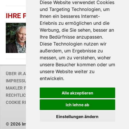
Diese Website verwendet Cookies
und Targeting Technologien, um
IHRE PERSÖNLICHE BERATUNG
Ihnen ein besseres Internet-
Erlebnis zu ermöglichen und die
Alexander
Ringsmuth
Werbung, die Sie sehen, besser an
Alexander Ringsmuth GmbH
Ihre Bedürfnisse anzupassen.
T
+43 1 3709098
Diese Technologien nutzen wir
H
+43 676 842 055 100
außerdem, um Ergebnisse zu
messen, um zu verstehen, woher
unsere Besucher kommen oder um
unsere Website weiter zu
ÜBER iR.AT
entwickeln.
IMPRESSUM
MAKLER FINDEN
Alle akzeptieren
RECHTLICHE HINWEISE / AGB
COOKIE RICHTLINIE
Ich lehne ab
Einstellungen ändern
© 2026 Immobilienring Österreich