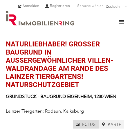
Anmelden
Registrieren
Sprache wählen:
HOME
NATURLIEBHABER! GROSSER B
AUGRUND IN A
IMMOBILIEN
USSERGEWÖHNLICHER VILLEN-WA
LDRANDAGE AM RANDE DES LA
MAKLER:INNEN
INZER TIERGARTENS! NA
TURSCHUTZGEBIET
ÜBER UNS
GRUNDSTÜCK
- BAUGRUND EIGENHEIM,
1230
WIEN
SERVICE
Lainzer Tiergarten; Rodaun, Kalksburg
PRESSE
FOTOS
KARTE