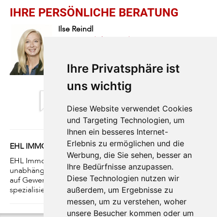
IHRE PERSÖNLICHE BERATUNG
Ilse
Reindl
EHL Immobilien GmbH
T
+43 1 5127690 410
H
+43 664 881 601 43
Ihre Privatsphäre ist
uns wichtig
Dieser Makler ist ein offizielles Mitglied
des IR – ir.at
Diese Website verwendet Cookies
Mehr Erfahren
und Targeting Technologien, um
Ihnen ein besseres Internet-
Erlebnis zu ermöglichen und die
EHL IMMOBILIEN GMBH
Werbung, die Sie sehen, besser an
EHL Immobilien, gegründet 1991, ist einer der führenden
Ihre Bedürfnisse anzupassen.
unabhängigen Immobiliendienstleister in Österreich und
Diese Technologien nutzen wir
auf Gewerbe-, Investment- und Wohnimmobilien
spezialisiert.
außerdem, um Ergebnisse zu
messen, um zu verstehen, woher
unsere Besucher kommen oder um