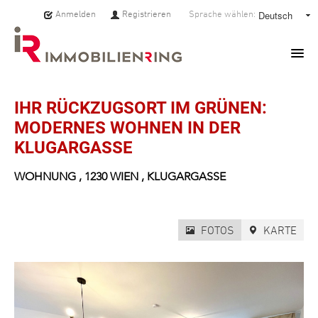
Anmelden
Registrieren
Sprache wählen:
HOME
IHR RÜCKZUGSORT IM GRÜNEN:
MODERNES WOHNEN IN DER
IMMOBILIEN
KLUGARGASSE
MAKLER:INNEN
WOHNUNG
,
1230
WIEN
,
KLUGARGASSE
ÜBER UNS
FOTOS
KARTE
SERVICE
PRESSE