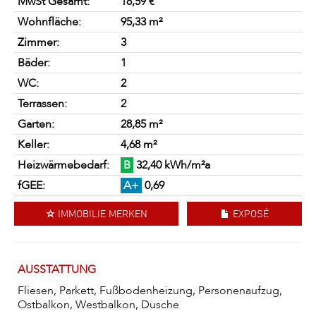
MwSt Gesamt:
18,59 €
Wohnfläche:
95,33 m²
Zimmer:
3
Bäder:
1
WC:
2
Terrassen:
2
Garten:
28,85 m²
Keller:
4,68 m²
Heizwärmebedarf:
B
32,40 kWh/m²a
fGEE:
A+
0,69
IMMOBILIE MERKEN
EXPOSÉ
AUSSTATTUNG
Fliesen, Parkett, Fußbodenheizung, Personenaufzug,
Ostbalkon, Westbalkon, Dusche