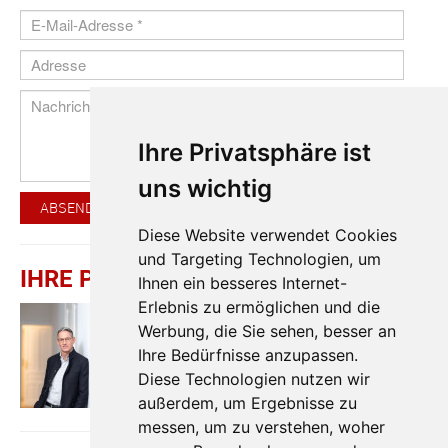
Ihre Privatsphäre ist
uns wichtig
ABSENDEN
Diese Website verwendet Cookies
und Targeting Technologien, um
IHRE PERSÖNLICHE BERATUNG
Ihnen ein besseres Internet-
Erlebnis zu ermöglichen und die
Florian
Rainer
Werbung, die Sie sehen, besser an
Colourfish Real Estate Immobilienmakler
GmbH
Ihre Bedürfnisse anzupassen.
T
+43 664 930 40 909
Diese Technologien nutzen wir
H
+43 664 930 40 909
außerdem, um Ergebnisse zu
messen, um zu verstehen, woher