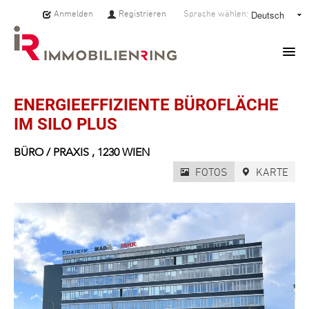
Anmelden
Registrieren
Sprache wählen:
HOME
ENERGIEEFFIZIENTE BÜROFLÄCHE
IM SILO PLUS
IMMOBILIEN
BÜRO / PRAXIS
,
1230
WIEN
MAKLER:INNEN
FOTOS
KARTE
ÜBER UNS
SERVICE
PRESSE